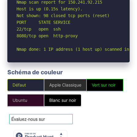
Nmap scan report for 150.241.92.215

Host is up (0.15s latency).

Not shown: 98 closed tcp ports (reset)

PORT     STATE SERVICE

22/tcp   open  ssh

8080/tcp open  http-proxy

Nmap done: 1 IP address (1 host up) scanned in 1.
Schéma de couleur
Défaut
Apple Classique
Vert sur noir
Ubuntu
Blanc sur noir