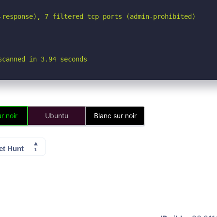
-response), 7 filtered tcp ports (admin-prohibited)

scanned in 3.94 seconds
r noir
Ubuntu
Blanc sur noir