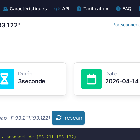
Caractéristiques
API
Tarification
FAQ
93.122"
Portscanner e
Durée
Date
3seconde
2026-04-14
rescan
ap -F 93.211.193.122)
-ipconnect.de (93.211.193.122)
