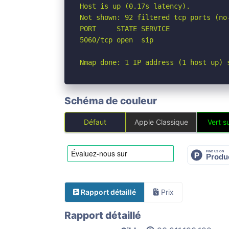
Host is up (0.17s latency).

Not shown: 92 filtered tcp ports (no
PORT     STATE SERVICE

5060/tcp open  sip

Nmap done: 1 IP address (1 host up) 
Schéma de couleur
Défaut
Apple Classique
Vert su
Rapport détaillé
Prix
Rapport détaillé