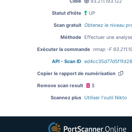
Cible
93.211.193.122
Statut d'hôte
UP
Scan gratuit
Obtenez le niveau pr
Méthode
Effectuer une analys
Exécuter la commande
nmap -F 93.211.1
API - Scan ID
ed4cc35d77d5f1fd2
Copier le rapport de numérisation
Remove scan result
$
Scannez plus
Utiliser l'outil Nikto