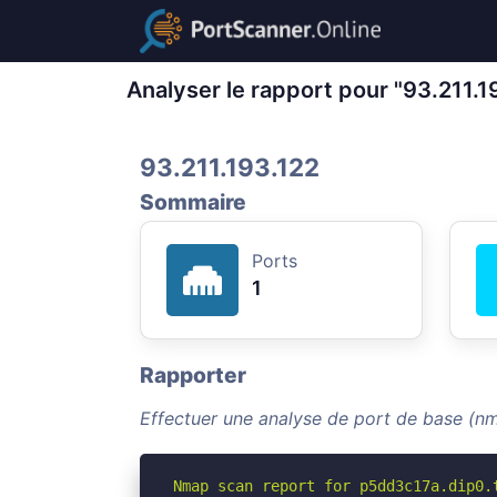
Analyser le rapport pour "93.211.1
93.211.193.122
Sommaire
Ports
1
Rapporter
Effectuer une analyse de port de base (nm
Nmap scan report for p5dd3c17a.dip0.t