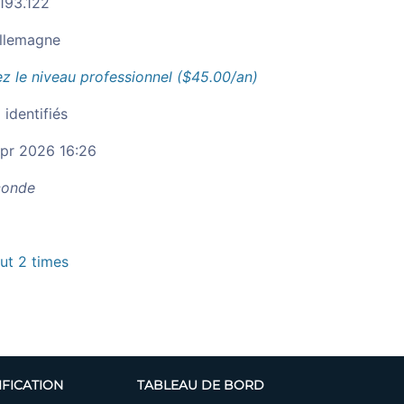
.193.122
llemagne
z le niveau professionnel ($45.00/an)
 identifiés
pr 2026 16:26
onde
t 2 times
IFICATION
TABLEAU DE BORD