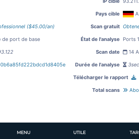
IP cible
93.211
Pays cible
A
ofessionnel ($45.00/an)
Scan gratuit
Obtene
e de port de base
État de l'analyse
Ports 1
93.122
Scan date
14 A
80b6a85fd222bdcd1d8405e
Durée de l'analyse
3sec
Télécharger le rapport
Total scans
Abou
MENU
UTILE
TAR