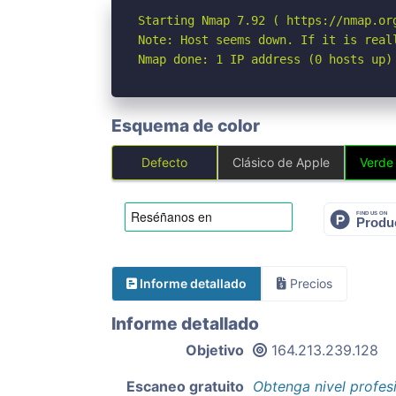
Starting Nmap 7.92 ( https://nmap.org
Note: Host seems down. If it is real
Nmap done: 1 IP address (0 hosts up)
Esquema de color
Defecto
Clásico de Apple
Verde
Informe detallado
Precios
Informe detallado
Objetivo
164.213.239.128
Escaneo gratuito
Obtenga nivel profes