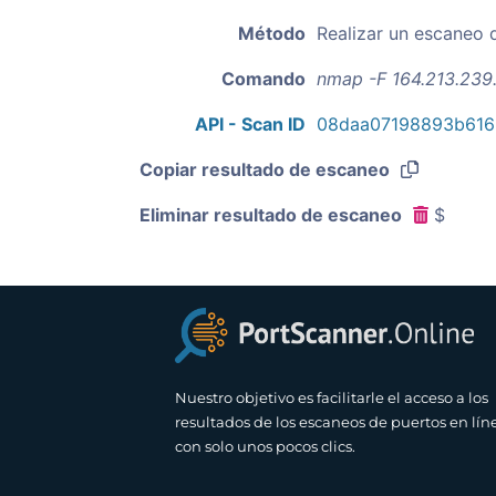
Método
Realizar un escaneo 
Comando
nmap -F 164.213.239
API - Scan ID
08daa07198893b616
Copiar resultado de escaneo
Eliminar resultado de escaneo
$
Nuestro objetivo es facilitarle el acceso a los
resultados de los escaneos de puertos en lín
con solo unos pocos clics.