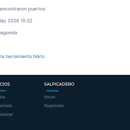
 encontraron puertos
ay 2026 15:32
egunda
 la herramienta Nikto
CIOS
SALPICADERO
ios
Iniciar
strada
Regístrate
esional