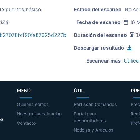
de puertos básico
Estado del escaneo
No se
.128
Fecha de escaneo
16 M
b27078bff90fa87025d227b
Duración del escaneo
3s
Descargar resultado
Escanear más
Utilice
MENÚ
ÚTIL
PRE
Quiénes somos
Port scan Comandos
Prec
Nuestra investigación
Portal para
Regi
ea
desarrolladores
Contacto
Prof
Noticias y Artículos