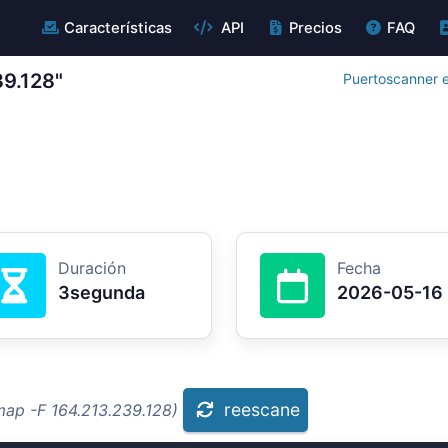
Características
API
Precios
FAQ
39.128"
Puertoscanner e
Duración
Fecha
3segunda
2026-05-16
reescane
map -F 164.213.239.128)