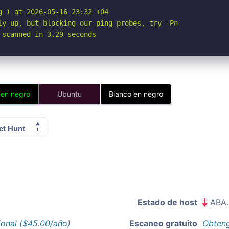
 ) at 2026-05-16 23:32 +04

ly up, but blocking our ping probes, try -Pn

 scanned in 3.29 seconds
 en negro
Ubuntu
Blanco en negro
Estado de host
ABA
ional ($45.00/año)
Escaneo gratuito
Obteng