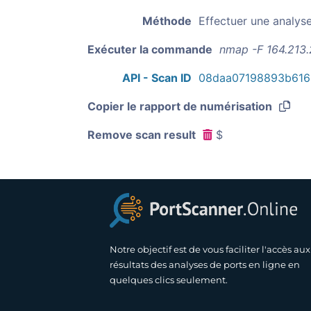
Méthode
Effectuer une analys
Exécuter la commande
nmap -F 164.213.
API - Scan ID
08daa07198893b616
Copier le rapport de numérisation
Remove scan result
$
Notre objectif est de vous faciliter l'accès aux
résultats des analyses de ports en ligne en
quelques clics seulement.