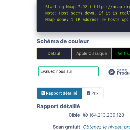
Starting Nmap 7.92 ( https://nmap.org
Note: Host seems down. If it is real
Nmap done: 1 IP address (0 hosts up)
Schéma de couleur
Défaut
Apple Classique
Vert su
Rapport détaillé
Prix
Rapport détaillé
Cible
164.213.239.128
Scan gratuit
Obtenez le niveau pr