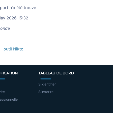
port n'a été trouvé
ay 2026 15:32
onde
r l'outil Nikto
IFICATION
TABLEAU DE BORD
S'identifier
rite
S'inscrire
essionnelle