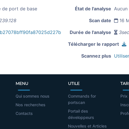
e de port de base
État de l'analyse
Aucun 
239.128
Scan date
16 M
b27078bff90fa87025d227b
Durée de l'analyse
3sec
Télécharger le rapport
Scannez plus
Utilise
MENU
UTILE
TAR
Qui sommes nous
Commands for
Prix
portscan
Nos recherches
Insc
Portail des
Contacts
Prof
développeurs
Nouvelles et Articles