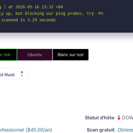
 ) at 2026-05-16 23:32 +04

ly up, but blocking our ping probes, try -Pn

 scanned in 3.29 seconds
r noir
Ubuntu
Blanc sur noir
Statut d'hôte
DOW
ofessionnel ($45.00/an)
Scan gratuit
Obtene