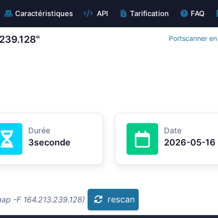
Caractéristiques
API
Tarification
FAQ
.239.128"
Portscanner en 
Durée
Date
3seconde
2026-05-16
rescan
map -F 164.213.239.128)