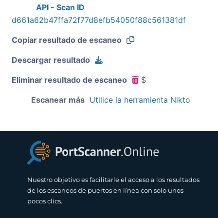
API - Scan ID
d661a62b47ffa72f77d8efb54050f88c561381df
Copiar resultado de escaneo
Descargar resultado
Eliminar resultado de escaneo
$
Escanear más
Utilice la herramienta Nikto
Nuestro objetivo es facilitarle el acceso a los resultados
de los escaneos de puertos en línea con solo unos
pocos clics.