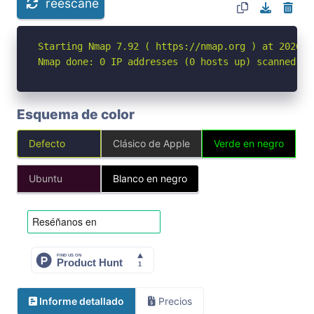
reescane
Starting Nmap 7.92 ( https://nmap.org ) at 2026-04
Nmap done: 0 IP addresses (0 hosts up) scanned in
Esquema de color
Defecto
Clásico de Apple
Verde en negro
Ubuntu
Blanco en negro
Informe detallado
Precios