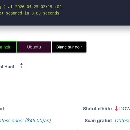
 ) at 2026-04-25 02:19 +04

p) scanned in 0.83 seconds
r noir
Ubuntu
Blanc sur noir
id
Statut d'hôte
DOW
ofessionnel ($45.00/an)
Scan gratuit
Obtene