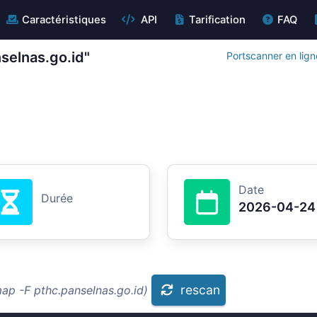
Caractéristiques
API
Tarification
FAQ
selnas.go.id"
Portscanner en lign
Date
Durée
2026-04-24
rescan
ap -F pthc.panselnas.go.id)