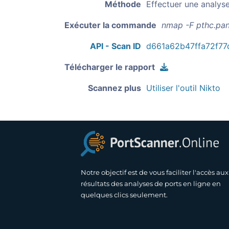
Méthode
Effectuer une analys
Exécuter la commande
nmap -F pthc.pan
API - Scan ID
d661a62b47ffa72f77
Télécharger le rapport
Scannez plus
Utiliser l'outil Nikto
Notre objectif est de vous faciliter l'accès aux
résultats des analyses de ports en ligne en
quelques clics seulement.