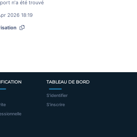
port n'a été trouvé
pr 2026 18:19
isation
IFICATION
TABLEAU DE BORD
S'identifier
rite
S'inscrire
essionnelle