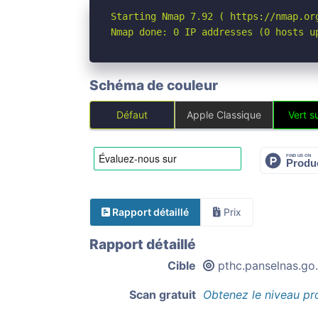
Starting Nmap 7.92 ( https://nmap.org
Nmap done: 0 IP addresses (0 hosts u
Schéma de couleur
Défaut
Apple Classique
Vert su
Rapport détaillé
Prix
Rapport détaillé
Cible
pthc.panselnas.go.
Scan gratuit
Obtenez le niveau pr