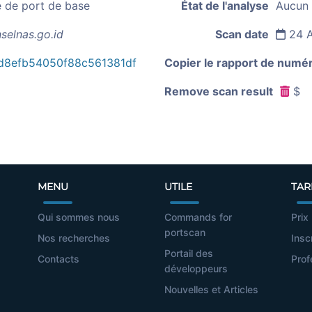
e de port de base
État de l'analyse
Aucun 
selnas.go.id
Scan date
24 A
d8efb54050f88c561381df
Copier le rapport de numér
Remove scan result
$
MENU
UTILE
TAR
Qui sommes nous
Commands for
Prix
portscan
Nos recherches
Insc
Portail des
Contacts
Prof
développeurs
Nouvelles et Articles