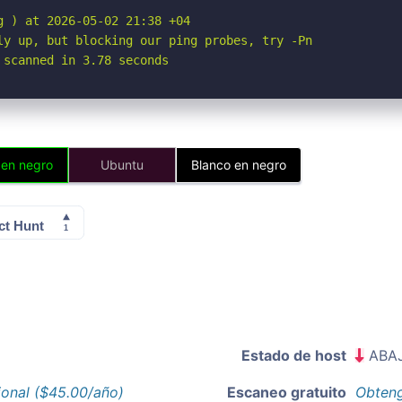
 ) at 2026-05-02 21:38 +04

ly up, but blocking our ping probes, try -Pn

 scanned in 3.78 seconds
 en negro
Ubuntu
Blanco en negro
Estado de host
ABA
ional ($45.00/año)
Escaneo gratuito
Obteng