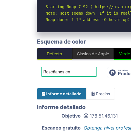
Starting Nmap 7.92 ( https://nmap.org
Note: Host seems down. If it is real
Nmap done: 1 IP address (0 hosts up)
Esquema de color
Defecto
Clásico de Apple
Verde
Informe detallado
Precios
Informe detallado
Objetivo
178.51.46.131
Escaneo gratuito
Obtenga nivel profes