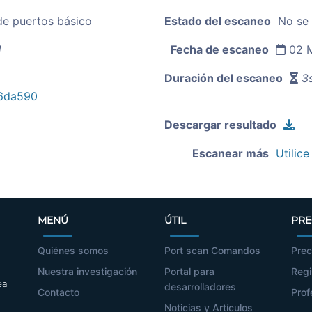
de puertos básico
Estado del escaneo
No se
1
Fecha de escaneo
02 M
Duración del escaneo
3s
6da590
Descargar resultado
Escanear más
Utilice
MENÚ
ÚTIL
PRE
Quiénes somos
Port scan Comandos
Prec
Nuestra investigación
Portal para
Regi
ea
desarrolladores
Contacto
Prof
Noticias y Artículos