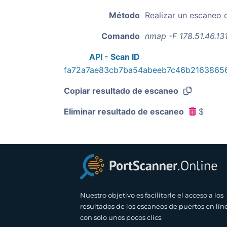
Método
Realizar un escaneo 
Comando
nmap -F 178.51.46.13
API - Scan ID
fa72a7ae83cb7ba54abeeb7c46b2163865
Copiar resultado de escaneo
Eliminar resultado de escaneo
$
Nuestro objetivo es facilitarle el acceso a los
resultados de los escaneos de puertos en lín
con solo unos pocos clics.