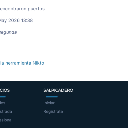
 encontraron puertos
ay 2026 13:38
egunda
 la herramienta Nikto
CIOS
SALPICADERO
ios
Iniciar
strada
Regístrate
esional