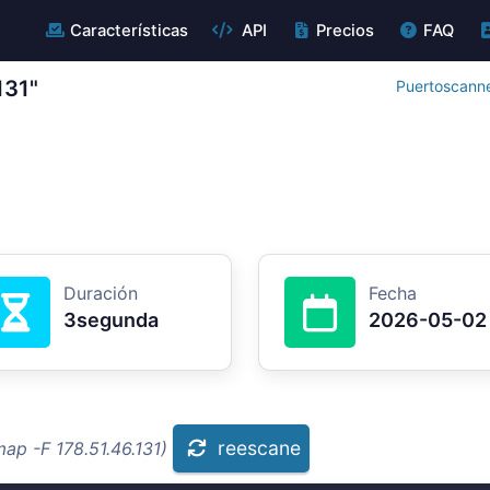
Características
API
Precios
FAQ
131"
Puertoscanne
Duración
Fecha
3segunda
2026-05-02
reescane
ap -F 178.51.46.131)