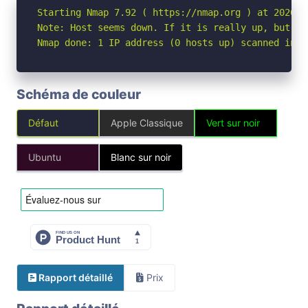
Starting Nmap 7.92 ( https://nmap.org ) at 2026-05
Note: Host seems down. If it is really up, but bl
Nmap done: 1 IP address (0 hosts up) scanned in 3
Schéma de couleur
Défaut
Apple Classique
Vert sur noir
Ubuntu
Blanc sur noir
Rapport détaillé
Prix