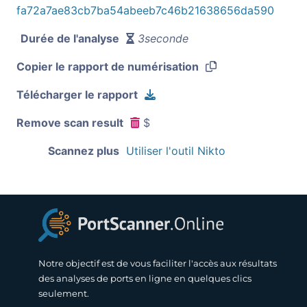
fa72a7ae83cb7ba54abeeb7c46b21638656da590
Durée de l'analyse
3seconde
Copier le rapport de numérisation
Télécharger le rapport
Remove scan result
$
Scannez plus
Utiliser l'outil Nikto
Notre objectif est de vous faciliter l'accès aux résultats
des analyses de ports en ligne en quelques clics
seulement.